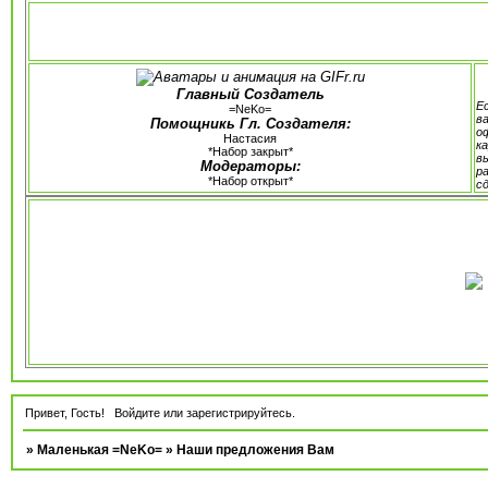
Главный Создатель
Е
=NeKo=
в
Помощникь Гл. Создателя:
о
Настасия
к
*Набор закрыт*
в
Модераторы:
р
*Набор открыт*
с
Привет, Гость!
Войдите
или
зарегистрируйтесь
.
»
Маленькая =NeKo=
»
Наши предложения Вам