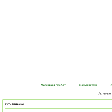
Маленькая =NeKo=
Пользователи
Активные
Объявление