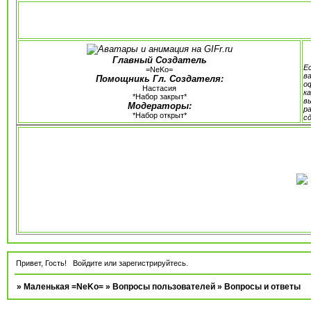
Главный Создатель
Е
=NeKo=
в
Помощникь Гл. Создателя:
о
Настасия
к
*Набор закрыт*
в
Модераторы:
р
*Набор открыт*
с
Привет, Гость!
Войдите
или
зарегистрируйтесь
.
»
Маленькая =NeKo=
»
Вопросы пользователей
»
Вопросы и ответы