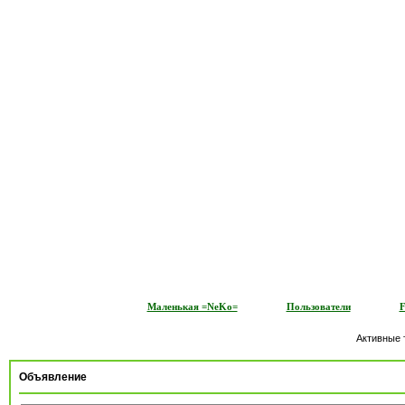
Маленькая =NeKo=
Пользователи
Активные
Объявление